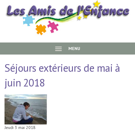
Aller au contenu principal
Association
MENU
les Amis de
Séjours extérieurs de mai à
l’enfance
juin 2018
Jeudi 3 mai 2018